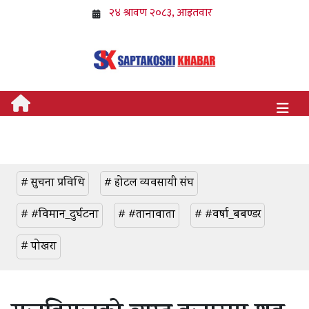
# सुचना प्रविधि
# होटल व्यवसायी संघ
# #विमान_दुर्घटना
# #तानावाता
# #वर्षा_बबण्डर
# पोखरा