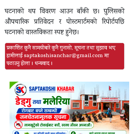
घटनाको थप विवरण आउन बाँकी छ। पुलिसको
औपचारिक प्रतिवेदन र पोस्टमार्टमको रिपोर्टपछि
घटनाको वास्तविकता स्पष्ट हुनेछ।
प्रकाशित कुनै सामग्रीबारे कुनै गुनासो, सूचना तथा सुझाव भए
हामीलाई
saptakoshisanchar@gmail.com मा
पठाउनु होला । धन्यवाद ।