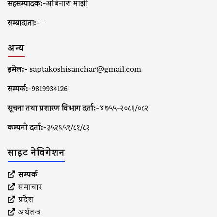
सहसम्पादक:-
अबिनाश माझी
सम्बादाता:-
--
अन्य
इमेल:-
saptakoshisanchar@gmail.com
सम्पर्क:-
9819934126
सूचना तथा प्रशारण विभाग दर्ता:-
४७५५-२०८१/०८२
कम्पनी दर्ता:-
३५२६५१/८१/८२
साइट नेविगेशन
सम्पर्क
समाचार
प्रदेश
अर्थतन्त्र