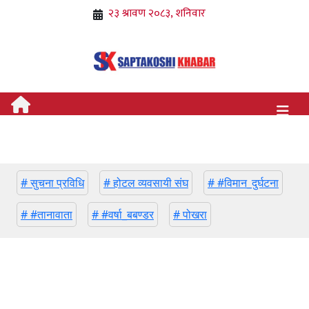
# सुचना प्रविधि
# होटल व्यवसायी संघ
# #विमान_दुर्घटना
# #तानावाता
# #वर्षा_बबण्डर
# पोखरा