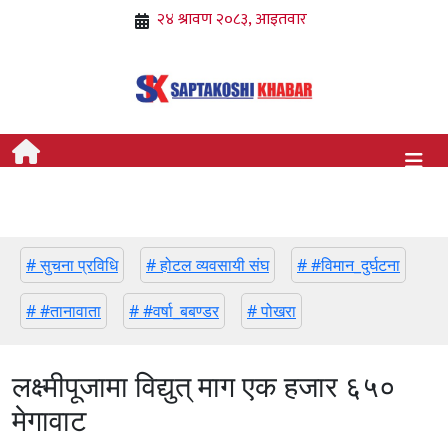
# सुचना प्रविधि
# होटल व्यवसायी संघ
# #विमान_दुर्घटना
# #तानावाता
# #वर्षा_बबण्डर
# पोखरा
लक्ष्मीपूजामा विद्युत् माग एक हजार ६५०
मेगावाट