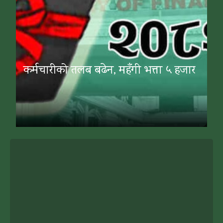
कर्मचारीको तलब बढेन, महँगी भत्ता ५ हजार