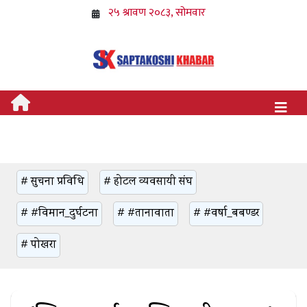
# सुचना प्रविधि
# होटल व्यवसायी संघ
# #विमान_दुर्घटना
# #तानावाता
# #वर्षा_बबण्डर
# पोखरा