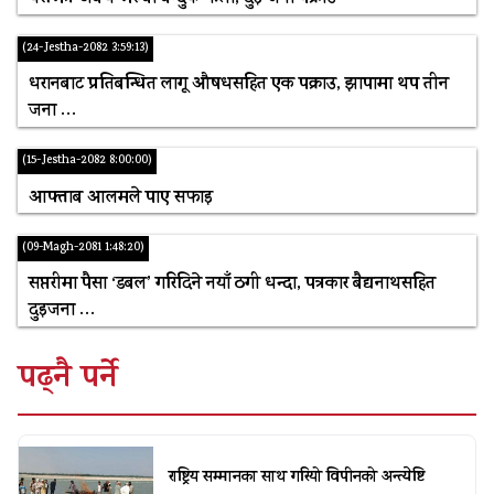
(24-Jestha-2082 3:59:13)
धरानबाट प्रतिबन्धित लागू औषधसहित एक पक्राउ, झापामा थप तीन
जना …
(15-Jestha-2082 8:00:00)
आफ्ताब आलमले पाए सफाइ
(09-Magh-2081 1:48:20)
सप्तरीमा पैसा ‘डबल’ गरिदिने नयाँ ठगी धन्दा, पत्रकार बैद्यनाथसहित
दुइजना …
पढ्नै पर्ने
राष्ट्रिय सम्मानका साथ गरियो विपीनको अन्त्येष्टि