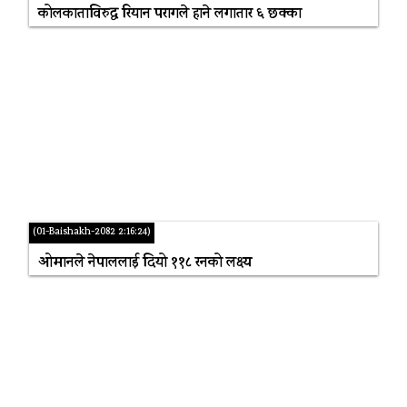
कोलकाताविरुद्ध रियान परागले हाने लगातार ६ छक्का
(01-Baishakh-2082 2:16:24)
ओमानले नेपाललाई दियो ११८ रनको लक्ष्य