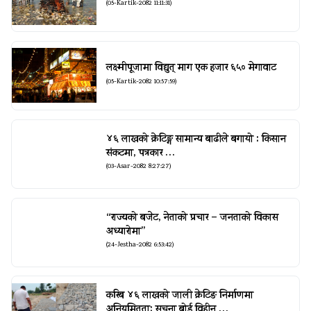
(05-Kartik-2082 11:11:31)
लक्ष्मीपूजामा विद्युत् माग एक हजार ६५० मेगावाट
(05-Kartik-2082 10:57:59)
४६ लाखको क्रेटिङ्ग सामान्य बाढीले बगायो : किसान
संकटमा, पत्रकार …
(03-Asar-2082 8:27:27)
“राज्यको बजेट, नेताको प्रचार – जनताको विकास
अध्यारोमा”
(24-Jestha-2082 6:53:42)
करिब ४६ लाखको जाली क्रेटिङ निर्माणमा
अनियमितता: सूचना बोर्ड विहीन …