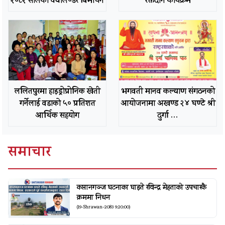
२०८२ सालको क्यालेण्डर बिमोचन
रक्तदान कार्यक्रम
ललितपुरमा हाइड्रोप्रोनिक खेती
भगवती मानव कल्याण संगठनको
गर्नेलाई वडाको ५० प्रतिशत
आयोजनामा अखण्ड २४ घण्टे श्री
आर्थिक सहयोग
दुर्गा …
समाचार
कप्तानगञ्ज घटनाका घाइते रविन्द्र मेहताको उपचारकै
क्रममा निधन
(19-Shrawan-2083 9:20:00)