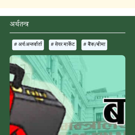
अर्थतन्त्र
# अर्थ:अन्तर्वार्ता
# सेयर मार्केट
# बैंक/बीमा