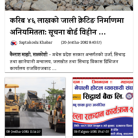
करिब ४६ लाखको जाली क्रेटिङ निर्माणमा
अनियमितता: सूचना बोर्ड विहीन …
Saptakoshi Khabar
(20-Jestha-2082 8:40:57)
कैलाश माझी, सप्तकोशी
– मधेस प्रदेश सरकार अन्तर्गतको उर्जा, सिचाइ
तथा खानेपानी मन्त्रालय, जलस्रोत तथा सिचाइ विकास डिभिजन
कार्यालय राजविराजबाट ….
08-Jestha-2082 11:14:27
06-Falgun-2081 19:47:07