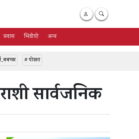
प्रवास
भिडीयो
अन्य
ा_बबण्डर
# पोखरा
 राशी सार्वजनिक