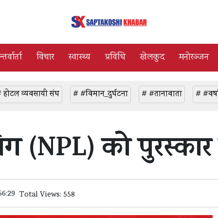
्तर्वार्ता
विचार
स्वास्थ्य
प्रविधि
खेलकुद
मनोरञ्जन
 होटल व्यवसायी संघ
# #विमान_दुर्घटना
# #तानावाता
# #वर्ष
िग (NPL) को पुरस्कार
56:29
Total Views: 558