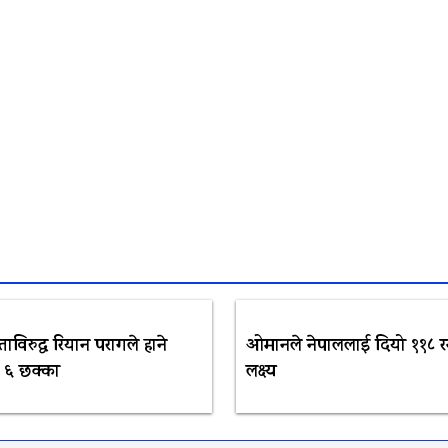
विरुद्ध रियान परागले हाने
ओमानले नेपाललाई दियो ११८ 
 ६ छक्का
लक्ष्य