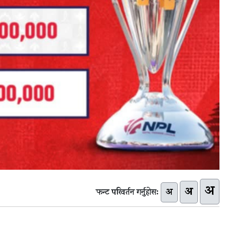
अ
अ
अ
फन्ट परिवर्तन गर्नुहोस: